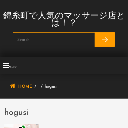
Skip
To
錦糸町で人気のマッサージ店と
Content
は！？
View
HOME
/
/
hogusi
hogusi